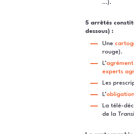
…).
5 arrêtés constit
dessous) :
Une
cartog
rouge).
L’
agrément 
experts ag
Les
prescri
L’
obligatio
La télé-déc
de la Trans