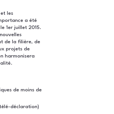
et les
importance a été
e 1er juillet 2015.
nouvelles
de la filière, de
ux projets de
ion harmonisera
alité.
iques de moins de
télé-déclaration)