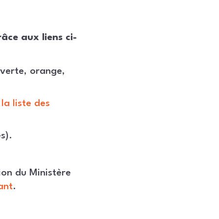
âce aux liens ci-
 verte, orange,
z
la liste des
s).
ion du Ministère
ant
.