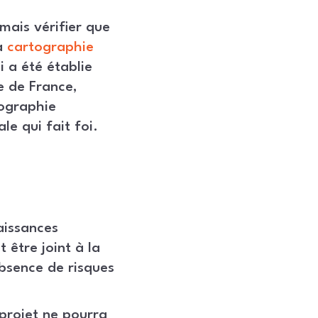
mais vérifier que
a
cartographie
i a été établie
e de France,
tographie
le qui fait foi.
aissances
 être joint à la
absence de risques
 projet ne pourra