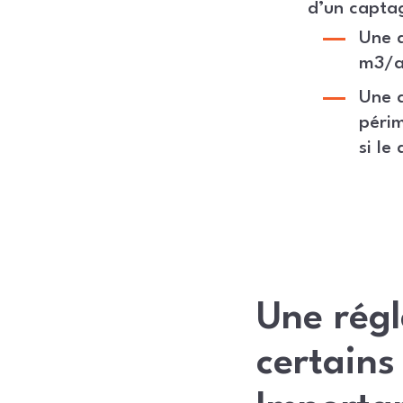
d’un captag
Une d
m3/an
Une a
périm
si le
Une régl
certains