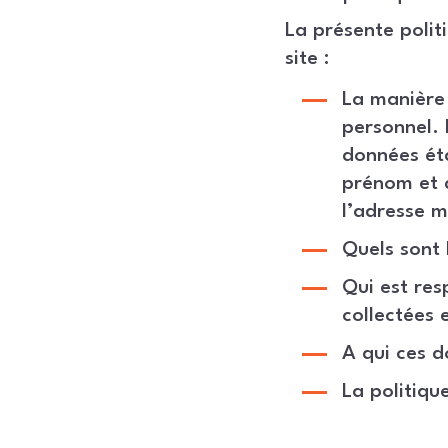
La présente polit
site :
La manière 
personnel. 
données éta
prénom et d
l’adresse ma
Quels sont 
Qui est re
collectées e
A qui ces d
La politiqu