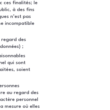
ces finalités; le
blic, à des fins
ques n’est pas
me incompatible
u regard des
 données) ;
raisonnables
nel qui sont
aitées, soient
personnes
ire au regard des
aractère personnel
a mesure où elles