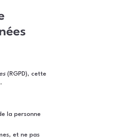
e
nnées
es
(RGPD), cette
.
 de la personne
imes, et ne pas