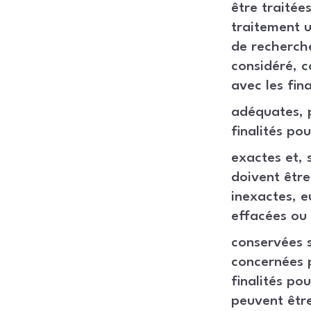
être traitée
traitement ul
de recherche
considéré, 
avec les final
adéquates, p
finalités po
exactes et, 
doivent être
inexactes, e
effacées ou 
conservées s
concernées 
finalités po
peuvent être