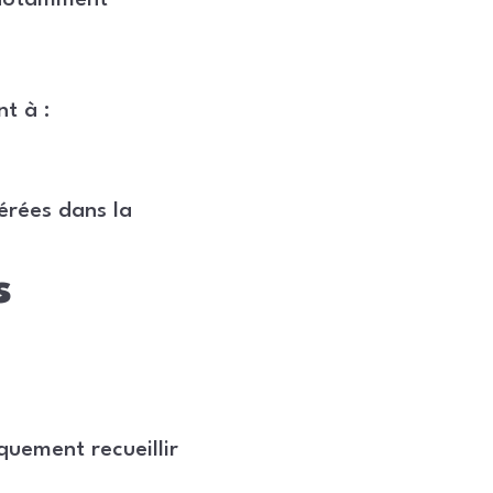
 notamment
nt à :
mérées dans la
s
quement recueillir