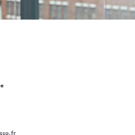
ie
sso.fr