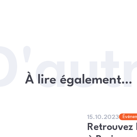
D'autr
À lire également…
15.10.2023
Événe
Retrouvez 