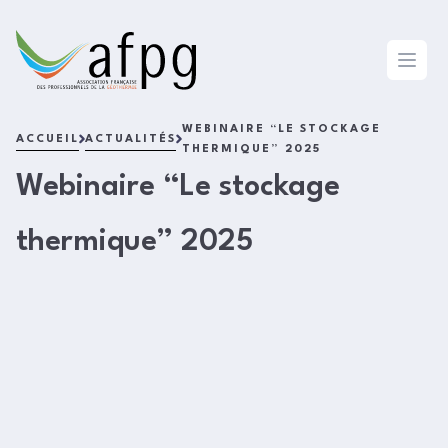
L'AFPG
Open 
WEBINAIRE “LE STOCKAGE
ACCUEIL
ACTUALITÉS
THERMIQUE” 2025
Webinaire “Le stockage
thermique” 2025