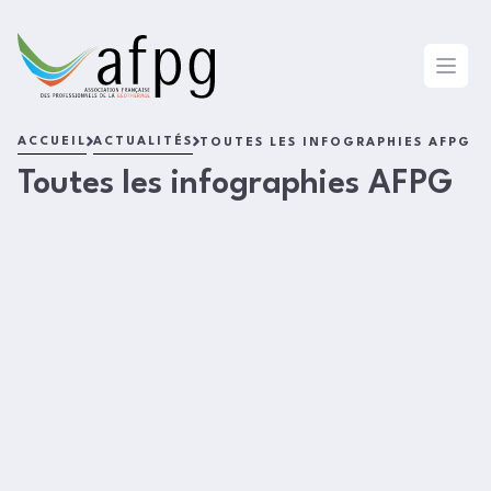
L'AFPG
Open 
ACCUEIL
ACTUALITÉS
TOUTES LES INFOGRAPHIES AFPG
Toutes les infographies AFPG