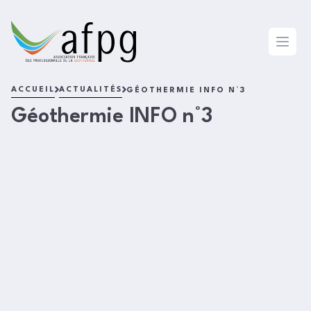
L'AFPG
Open 
ACCUEIL
ACTUALITÉS
GÉOTHERMIE INFO N°3
Géothermie INFO n°3