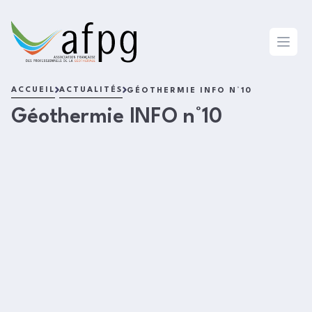
L'AFPG
Open 
ACCUEIL
ACTUALITÉS
GÉOTHERMIE INFO N°10
Géothermie INFO n°10