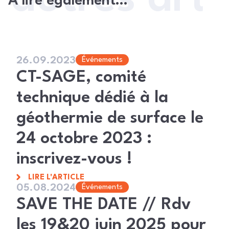
À lire également…
26.09.2023
Événements
CT-SAGE, comité
technique dédié à la
géothermie de surface le
24 octobre 2023 :
inscrivez-vous !
LIRE L'ARTICLE
05.08.2024
Événements
SAVE THE DATE // Rdv
les 19&20 juin 2025 pour