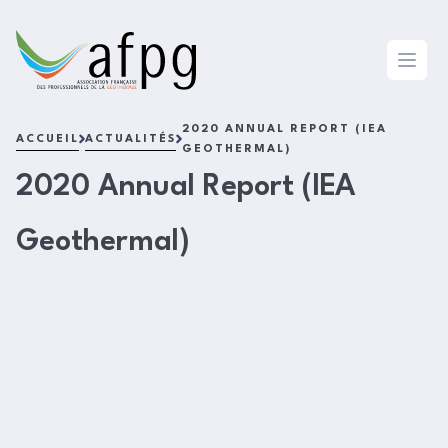
L'AFPG
Open 
2020 ANNUAL REPORT (IEA
ACCUEIL
ACTUALITÉS
GEOTHERMAL)
2020 Annual Report (IEA
Geothermal)