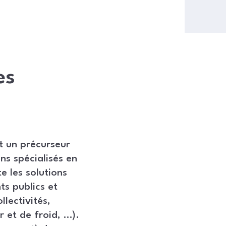
es
t un précurseur
ns spécialisés en
e les solutions
ts publics et
llectivités,
 et de froid, …).