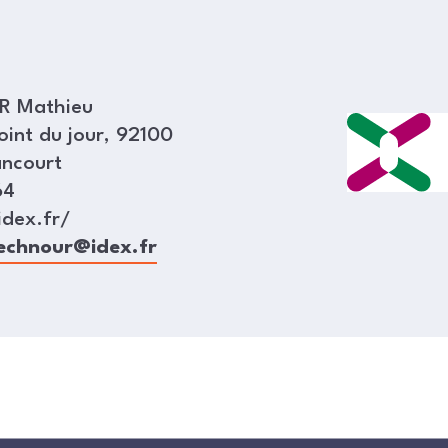
 Mathieu
oint du jour, 92100
ancourt
64
idex.fr/
echnour@idex.fr