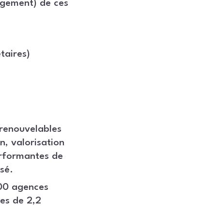
agement) de ces
taires)
 renouvelables
n, valorisation
erformantes de
sé.
100 agences
res de 2,2