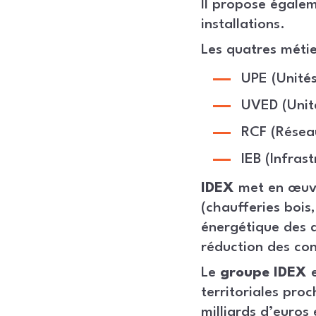
Il propose égalem
installations.
Les quatres métie
UPE (Unités
UVED (Unité
RCF (Réseau
IEB (Infras
IDEX
met en œuvre
(chaufferies bois
énergétique des 
réduction des con
Le
groupe IDEX
e
territoriales proc
milliards d’euros