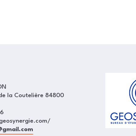
ON
de la Coutelière 84800
96
geosynergie.com/
@gmail.com