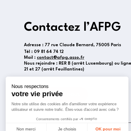
Contactez l’AFPG
Adresse :
77 rue Claude Bernard, 75005 Paris
Tél :
09 81 64 74 12
Mail :
contact@afpg.asso.fr
Nous rejoindre : RER B (arrêt Luxembourg) ou lign
21 et 27 (arrêt Feuillantines)
CONTACTEZ-NOUS