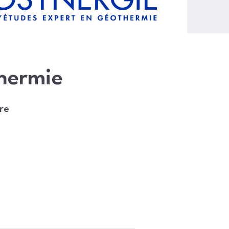
thermie
re